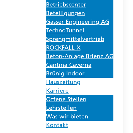
Betriebscenter
Beteiligungen
Gasser Engineering AG
TechnoTunnel
Sprengmittelvertrieb
ROCKFALL-X
Beton-Anlage Brienz AG
Cantina Caverna
Brünig Indoor
Hauszeitung
Karriere
Offene Stellen
Lehrstellen
Was wir bieten
Kontakt