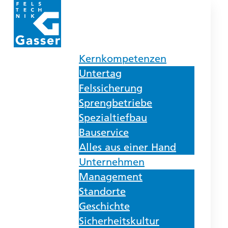
Kernkompetenzen
Untertag
Felssicherung
Sprengbetriebe
Spezialtiefbau
Bauservice
Alles aus einer Hand
Unternehmen
Management
Standorte
Geschichte
Sicherheitskultur