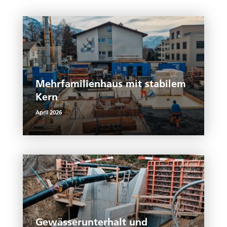
n
p
n
o
k
p
k
Mehrfamilienhaus mit stabilem
Kern
April 2026
Gewässerunterhalt und