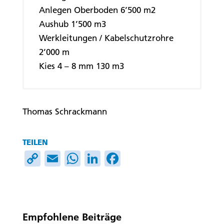
Anlegen Oberboden 6’500 m2
Aushub 1’500 m3
Werkleitungen / Kabelschutzrohre
2’000 m
Kies 4 – 8 mm 130 m3
Thomas Schrackmann
TEILEN
C
E
W
Li
F
o
m
h
n
ac
p
ai
at
k
e
y
l
s
e
b
Empfohlene Beiträge
Li
A
dI
o