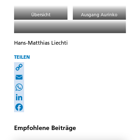
Übersicht
Ausgang Aurinko
Ausgang Xenia
Hans-Matthias Liechti
TEILEN
Copy
Link
Email
WhatsApp
LinkedIn
Facebook
Empfohlene Beiträge