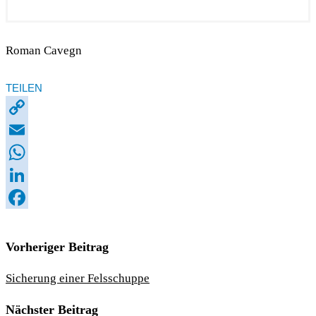
Roman Cavegn
TEILEN
Copy
Link
Email
WhatsApp
LinkedIn
Facebook
Vorheriger Beitrag
Sicherung einer Felsschuppe
Nächster Beitrag