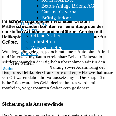
Bohrung der Mikropfähle
Beton-Anlage Brienz AG
Cantina Caverna
Brünig Indoor
Im schwer zugänglichen Vitznauer Ortsteil
Hauszeitung
Mittlerschwanden konnten wir eine Baugrube der
Karriere
speziellen Art planen und ausführen. Anreise mit
Offene Stellen
Helikopter oder Rigibahn – Zufahrtsstrasse nur für
Lehrstellen
Geübte.
Was wir bieten
Wunderschön gelegen, jedoch mit einem Auto ohne Allrad
Kontakt
und Untersetzung kaum erreichbar: Bei der Haltestation
Mittlerschwanden der Rigibahn übernahmen wir für den
Seite wählen
Neubau einer Garage die Planung sowie Ausführung der
Baugrube. Helikopter-Transporte und enge Platzverhältnisse
vor Ort waren dabei die Voraussetzungen. Die knapp 6 m
hohe Rückwand des Geländeeinschnittes wurde mit
rostfreien, vorgespannten Stabankern gesichert.
Sicherung als Aussenwände
Das Spezielle an der Sicherung: Sie diente zugleich als