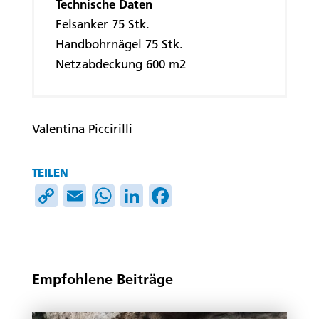
Technische Daten
Felsanker 75 Stk.
Handbohrnägel 75 Stk.
Netzabdeckung 600 m2
Valentina Piccirilli
TEILEN
C
E
W
Li
F
o
m
h
n
ac
p
ai
at
k
e
y
l
s
e
b
Empfohlene Beiträge
Li
A
dI
o
n
p
n
o