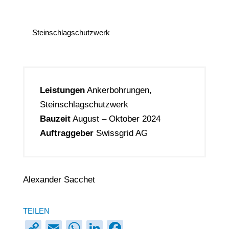
Steinschlagschutzwerk
Leistungen
Ankerbohrungen,
Steinschlagschutzwerk
Bauzeit
August – Oktober 2024
Auftraggeber
Swissgrid AG
Alexander Sacchet
TEILEN
C
E
W
Li
F