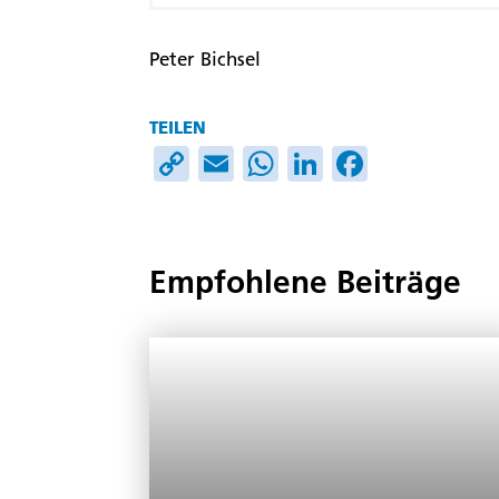
Peter Bichsel
TEILEN
C
E
W
Li
F
o
m
h
n
ac
p
ai
at
k
e
y
l
s
e
b
Empfohlene Beiträge
Li
A
dI
o
n
p
n
o
k
p
k