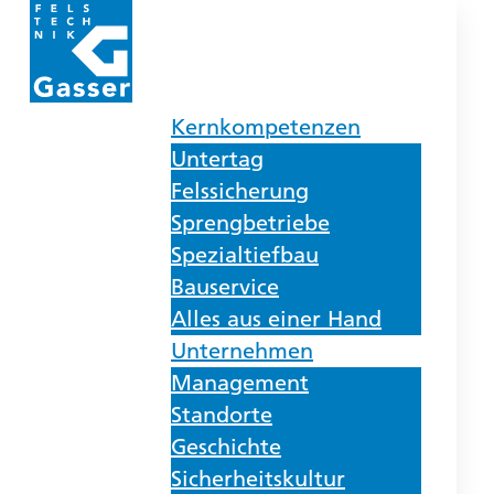
Kernkompetenzen
Untertag
Felssicherung
Sprengbetriebe
Spezialtiefbau
Bauservice
Alles aus einer Hand
Unternehmen
Management
Standorte
Geschichte
Sicherheitskultur