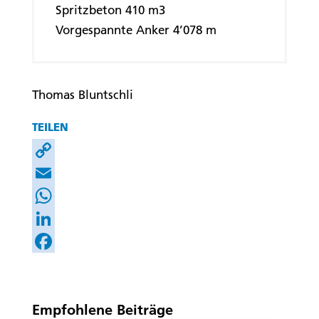
Spritzbeton 410 m3
Vorgespannte Anker 4’078 m
Thomas Bluntschli
TEILEN
Copy
Link
Email
WhatsApp
LinkedIn
Facebook
Empfohlene Beiträge