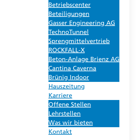
Betriebscenter
Beteiligungen
Gasser Engineering AG
TechnoTunnel
Sprengmittelvertrieb
ROCKFALL-X
Beton-Anlage Brienz AG
Cantina Caverna
Brünig Indoor
Hauszeitung
Karriere
Offene Stellen
Lehrstellen
Was wir bieten
Kontakt