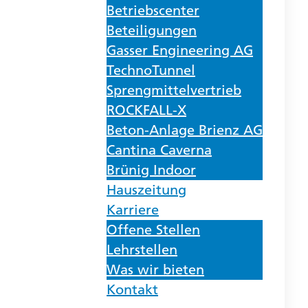
Betriebscenter
Beteiligungen
Gasser Engineering AG
TechnoTunnel
Sprengmittelvertrieb
ROCKFALL-X
Beton-Anlage Brienz AG
Cantina Caverna
Brünig Indoor
Hauszeitung
Karriere
Offene Stellen
Lehrstellen
Was wir bieten
Kontakt