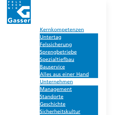
Kernkompetenzen
Untertag
Felssicherung
Sprengbetriebe
Spezialtiefbau
Bauservice
Alles aus einer Hand
Unternehmen
Management
Standorte
Geschichte
Sicherheitskultur