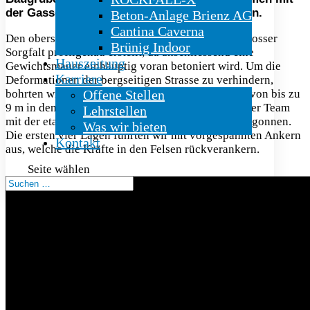
der Gasser Engineering AG gewonnen werden.
Beton-Anlage Brienz AG
Cantina Caverna
Den obersten Teil der Nagelwand haben wir mit grosser
Brünig Indoor
Sorgfalt profilgenau erstellt, da anschliessend eine
Hauszeitung
Gewichtsmauer einhäuptig voran betoniert wird. Um die
Karriere
Deformationen der bergseitigen Strasse zu verhindern,
bohrten wir zunächst Mikropfähle mit einer Tiefe von bis zu
Offene Stellen
9 m in den kompakten Fels. Anschliessend hat unser Team
Lehrstellen
mit der etappenweisen Sicherung der Baugrube begonnen.
Was wir bieten
Die ersten vier Lagen führten wir mit vorgespannten Ankern
Kontakt
aus, welche die Kräfte in den Felsen rückverankern.
Seite wählen