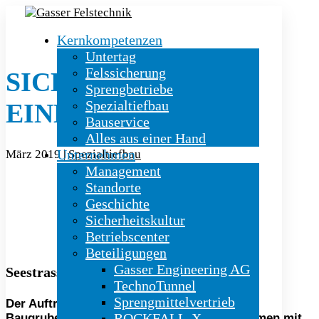
Kernkompetenzen
Untertag
Felssicherung
SICHERUNG AUS
Sprengbetriebe
Spezialtiefbau
EINER HAND
Bauservice
Alles aus einer Hand
Unternehmen
März 2019
|
Spezialtiefbau
Management
Standorte
Geschichte
Sicherheitskultur
Betriebscenter
Beteiligungen
Gasser Engineering AG
Seestrasse, Weggis (LU)
TechnoTunnel
Sprengmittelvertrieb
Der Auftrag konnte mit einer schlanken
ROCKFALL-X
Baugrubensicherung als A1H-Projekt zusammen mit