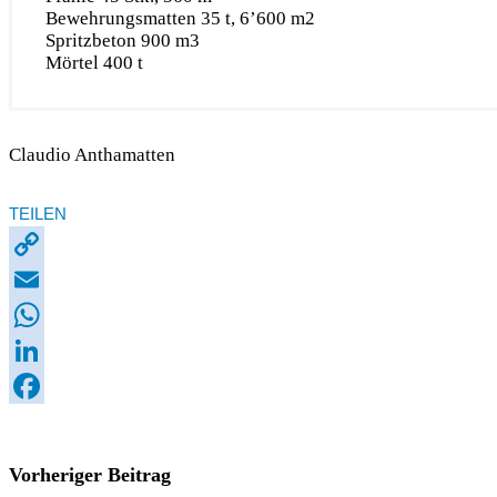
Bewehrungsmatten 35 t, 6’600 m2
Spritzbeton 900 m3
Mörtel 400 t
Claudio Anthamatten
TEILEN
Copy
Link
Email
WhatsApp
LinkedIn
Facebook
Vorheriger Beitrag