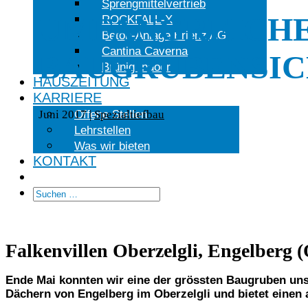
Sprengmittelvertrieb
UMFANGREICH
ROCKFALL-X
Beton-Anlage Brienz AG
Cantina Caverna
BAUGRUBENSI
Brünig Indoor
HAUSZEITUNG
KARRIERE
Offene Stellen
Juni 2017
|
Spezialtiefbau
Lehrstellen
Was wir bieten
KONTAKT
Falkenvillen Oberzelgli, Engelberg
Ende Mai konnten wir eine der grössten Baugruben uns
Dächern von Engelberg im Oberzelgli und bietet einen 