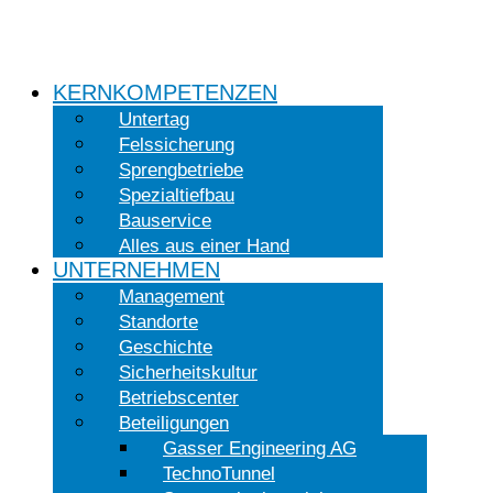
KERNKOMPETENZEN
Untertag
Felssicherung
Sprengbetriebe
Spezialtiefbau
Bauservice
Alles aus einer Hand
UNTERNEHMEN
Management
Standorte
Geschichte
Sicherheitskultur
Betriebscenter
Beteiligungen
Gasser Engineering AG
TechnoTunnel