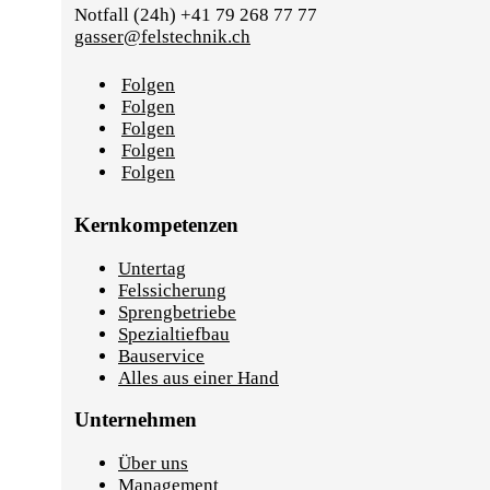
Notfall (24h) +41 79 268 77 77
gasser@felstechnik.ch
Folgen
Folgen
Folgen
Folgen
Folgen
Kernkompetenzen
Untertag
Felssicherung
Sprengbetriebe
Spezialtiefbau
Bauservice
Alles aus einer Hand
Unternehmen
Über uns
Management