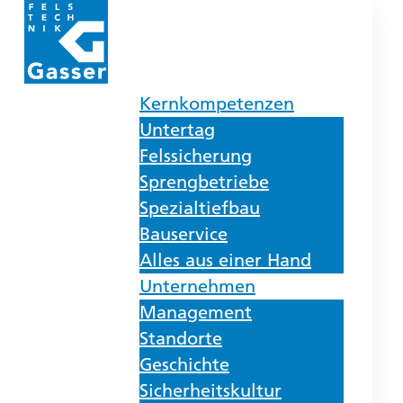
Kernkompetenzen
Untertag
Felssicherung
Sprengbetriebe
Spezialtiefbau
Bauservice
Alles aus einer Hand
Unternehmen
Management
Standorte
Geschichte
Sicherheitskultur