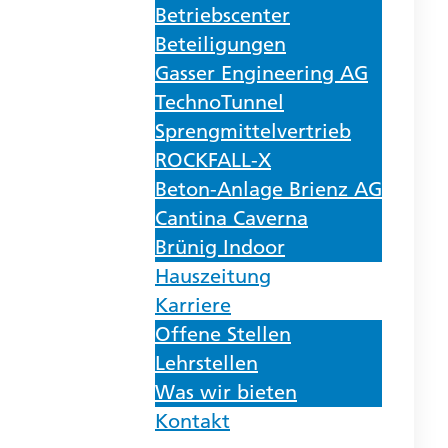
Betriebscenter
Beteiligungen
Gasser Engineering AG
TechnoTunnel
Sprengmittelvertrieb
ROCKFALL-X
Beton-Anlage Brienz AG
Cantina Caverna
Brünig Indoor
Hauszeitung
Karriere
Offene Stellen
Lehrstellen
Was wir bieten
Kontakt