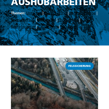
AUSHUBARBEITEN
Themen:
Untertag
|
Felssicherung
|
Sprengbetriebe
|
Spezialtiefbau
|
Bauservice
|
Engineering
|
Betriebscenter
|
Gasser Welt
|
100 Jahre
Weiterlesen
FELSSICHERUNG