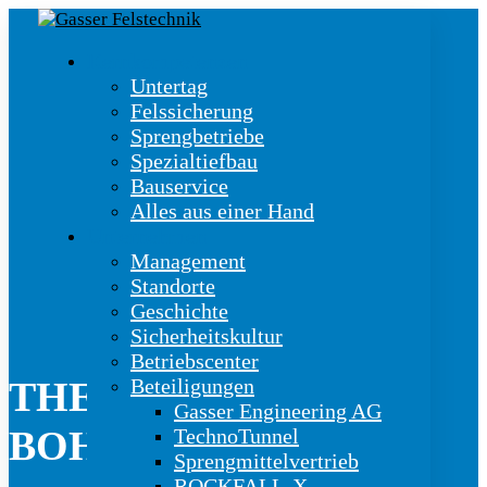
Kernkompetenzen
Untertag
Felssicherung
Sprengbetriebe
Spezialtiefbau
Bauservice
Alles aus einer Hand
Unternehmen
Management
Standorte
Geschichte
Sicherheitskultur
Betriebscenter
Beteiligungen
THEMA:
Gasser Engineering AG
BOHRLASTWAGEN
TechnoTunnel
Sprengmittelvertrieb
ROCKFALL-X