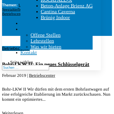
Themen:
Beton-Anlage Brienz AG
Untertag
|
Felssicherung
|
Sprengbetriebe
|
Spezialtiefbau
|
Bauservice
|
Engineering
|
Cantina Caverna
Betriebscenter
|
Gasser Welt
|
100 Jahre
Brünig Indoor
Hauszeitung
Karriere
Offene Stellen
Lehrstellen
Was wir bieten
Betriebscenter
Kontakt
Seite wählen
Bohr-LKW II: Ein neues Schlüsselgerät
Februar 2019
|
Betriebscenter
Bohr-LKW II Wir dürfen mit dem ersten Bohrlastwagen auf
eine erfolgreiche Etablierung im Markt zurückschauen. Nun
kommt ein optimiertes...
Weiterlesen