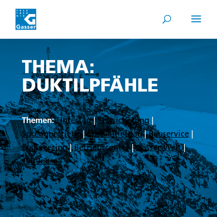
THEMA:
DUKTILPFÄHLE
Themen:
Untertag
|
Felssicherung
|
Sprengbetriebe
|
Spezialtiefbau
|
Bauservice
|
Engineering
|
Betriebscenter
|
Gasser Welt
|
100 Jahre