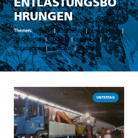
ENTLASTUNGSBO
HRUNGEN
Themen:
Untertag
|
Felssicherung
|
Sprengbetriebe
|
Spezialtiefbau
|
Bauservice
|
Engineering
|
Betriebscenter
|
Gasser Welt
|
100 Jahre
Weiterlesen
UNTERTAG