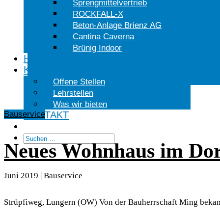
Sprengmittelvertrieb
ROCKFALL-X
Beton-Anlage Brienz AG
Cantina Caverna
Brünig Indoor
HAUSZEITUNG
KARRIERE
Offene Stellen
Lehrstellen
Was wir bieten
Bauservice
KONTAKT
Neues Wohnhaus im Dor
Juni 2019
|
Bauservice
Strüpfiweg, Lungern (OW) Von der Bauherrschaft Ming bekam