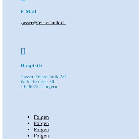
E-Mail
gasser@felstechnik.ch

Hauptsitz
Gasser Felstechnik AG
Walchistrasse 30
CH-6078 Lungern
Folgen
Folgen
Folgen
Folgen