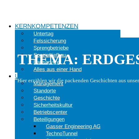
KERNKOMPETENZEN
Untertag
Felssicherung
Sprengbetriebe
THEMA: ERDGE
Spezialtiefbau
Bauservice
Alles aus einer Hand
UNTERNEHMEN
Hier erzählen wir die packenden Geschichten aus unsere
Management
Standorte
Geschichte
Sicherheitskultur
Betriebscenter
Beteiligungen
Gasser Engineering AG
TechnoTunnel