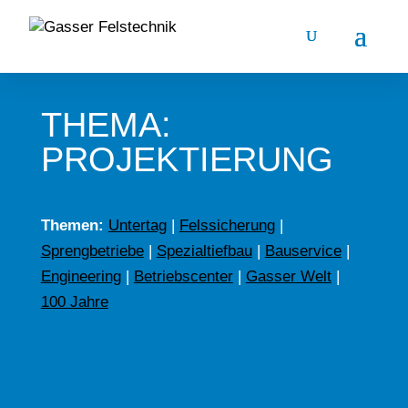
THEMA:
PROJEKTIERUNG
Themen:
Untertag
|
Felssicherung
|
Sprengbetriebe
|
Spezialtiefbau
|
Bauservice
|
Engineering
|
Betriebscenter
|
Gasser Welt
|
100 Jahre