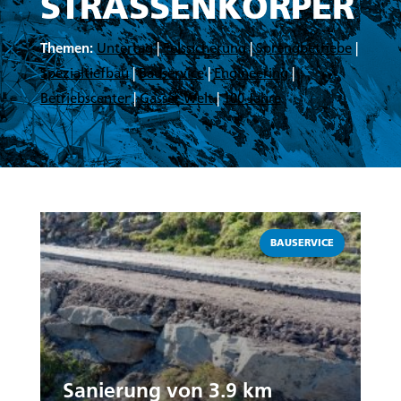
STRASSENKÖRPER
Themen:
Untertag
|
Felssicherung
|
Sprengbetriebe
|
Spezialtiefbau
|
Bauservice
|
Engineering
|
Betriebscenter
|
Gasser Welt
|
100 Jahre
Weiterlesen
BAUSERVICE
Sanierung von 3.9 km