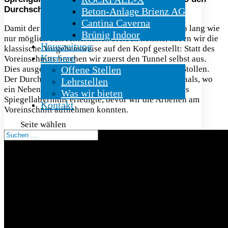
Durchschlag im Gletschergarten gefeiert.
Beton-Anlage Brienz AG
Cantina Caverna
Damit der normale Betrieb des Gletschergartens so lang wie
Brünig Indoor
nur möglich aufrechterhalten bleiben konnte, haben wir die
Hauszeitung
klassische Vorgehensweise auf den Kopf gestellt: Statt des
Karriere
Voreinschnitts brachen wir zuerst den Tunnel selbst aus.
Dies ausgehend von den bereits ausgebrochenen Stollen.
Offene Stellen
Der Durchbruch erfolgte in der Nähe des Spiegelsaals, wo
Lehrstellen
ein Nebenunternehmer den Abbruch von Teilen des
Was wir bieten
Spiegellabyrinths erledigte, bevor wir die Arbeiten am
Kontakt
Voreinschnitt aufnehmen konnten.
Seite wählen