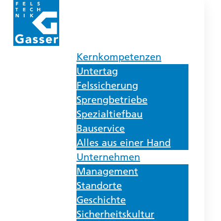
Kernkompetenzen
Untertag
Felssicherung
Sprengbetriebe
Spezialtiefbau
Bauservice
Alles aus einer Hand
Unternehmen
Management
Standorte
Geschichte
Sicherheitskultur