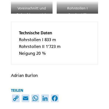
Voreinschnitt und
Rohrstollen I
Rohrschirmvortrieb
«Sandweidli»
Technische Daten
Rohrstollen I 833 m
Rohrstollen II 1’723 m
Neigung 20 %
Adrian Burlon
TEILEN
Copy
Email
WhatsApp
LinkedIn
Facebook
Link