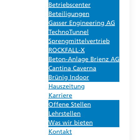
Betriebscenter
Beteiligungen
Gasser Engineering AG
TechnoTunnel
Sprengmittelvertrieb
ROCKFALL-X
Beton-Anlage Brienz AG
Cantina Caverna
Brünig Indoor
Hauszeitung
Karriere
Offene Stellen
Lehrstellen
Was wir bieten
Kontakt