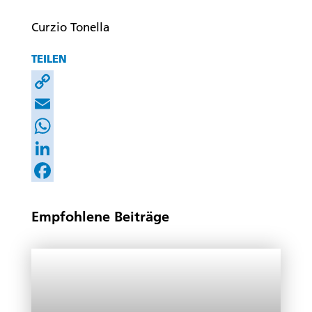
Curzio Tonella
TEILEN
Copy
Link
Email
WhatsApp
LinkedIn
Facebook
Empfohlene Beiträge