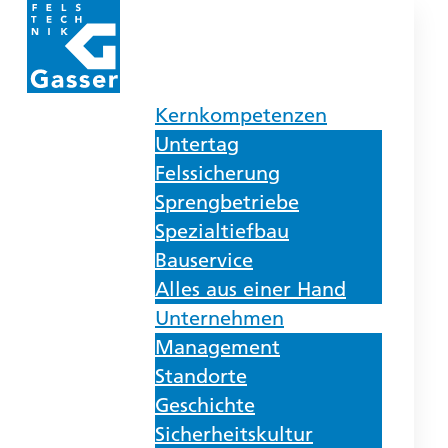
Kernkompetenzen
Untertag
Felssicherung
Sprengbetriebe
Spezialtiefbau
Bauservice
Alles aus einer Hand
Unternehmen
Management
Standorte
Geschichte
Sicherheitskultur