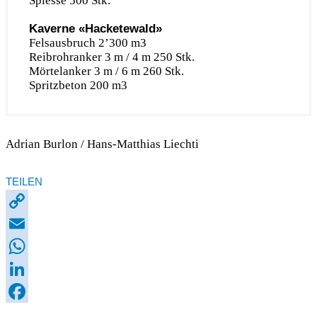
Spiesse 500 Stk.
Kaverne «Hacketewald»
Felsausbruch 2’300 m3
Reibrohranker 3 m / 4 m 250 Stk.
Mörtelanker 3 m / 6 m 260 Stk.
Spritzbeton 200 m3
Adrian Burlon / Hans-Matthias Liechti
TEILEN
Copy
Link
Email
WhatsApp
LinkedIn
Facebook