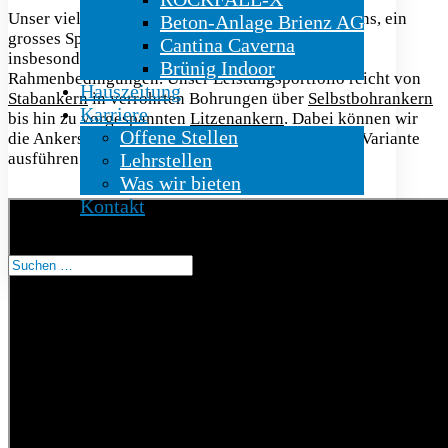
Unser vielseitiger Maschinenpark ermöglicht es uns, ein
Beton-Anlage Brienz AG
grosses Spektrum an Ankerarbeiten anzubieten –
Cantina Caverna
insbesondere auch unter anspruchsvollen
Brünig Indoor
Rahmenbedingungen. Unser Leistungsportfolio reicht von
Hauszeitung
Stabankern
in verrohrten Bohrungen über
Selbstbohrankern
Karriere
bis hin zu vorgespannten
Litzenankern
. Dabei können wir
Offene Stellen
die Ankersysteme als temporäre oder permanente Variante
ausführen.
Lehrstellen
Was wir bieten
Kontakt
Seite wählen