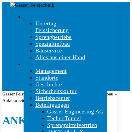
Kernkompetenzen
Untertag
Felssicherung
Sprengbetriebe
Spezialtiefbau
Bauservice
Alles aus einer Hand
Unternehmen
Management
Standorte
Geschichte
Sicherheitskultur
Gasser Felstechnik AG
»
Kernkompetenzen
»
Spezialtiefbau
»
Betriebscenter
Ankerarbeiten
Beteiligungen
Gasser Engineering AG
ANKERARBEITEN
TechnoTunnel
Sprengmittelvertrieb
ROCKFALL-X