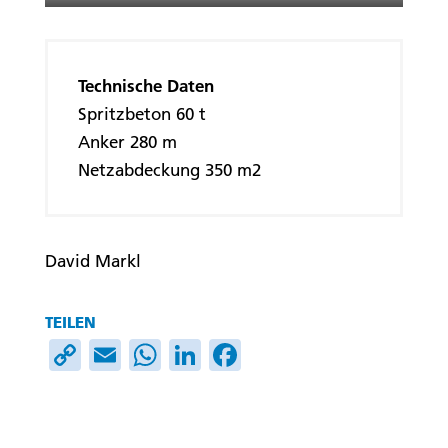
Sicherungsarbeiten kurz vor dem Abschluss
Technische Daten
Spritzbeton 60 t
Anker 280 m
Netzabdeckung 350 m2
David Markl
TEILEN
C
E
W
Li
F
o
m
h
n
ac
p
ai
at
k
e