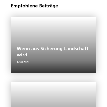
y
l
s
e
b
Empfohlene Beiträge
Li
A
dI
o
n
p
n
o
k
p
k
Wenn aus Sicherung Landschaft
wird
April 2026