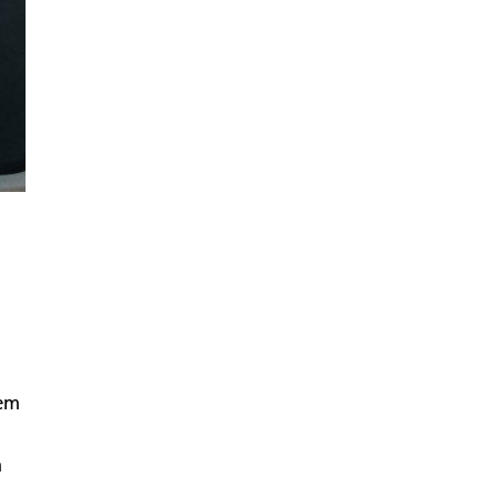
dem
m