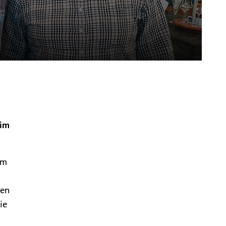
eim
am
ten
ie