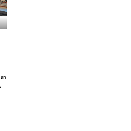
den
,