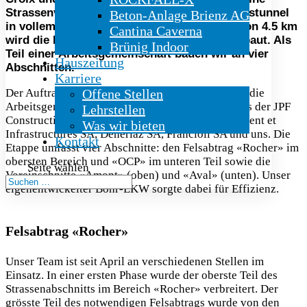
Strassenverbreiterung und einen Umfahrungstunnel
Beton-Anlage Brienz AG
in vollem Gange. Auf einer Gesamtstrecke von 4.5 km
Cantina Caverna
wird die Hauptstrasse verbreitert und umgebaut. Als
Brünig Indoor
Teil einer Arbeitsgemeinschaft bauen wir an vier
Hauszeitung
Abschnitten.
Karriere
Der Auftrag für diese Etappe des Ausbaus ging an die
Offene Stellen
Arbeitsgemeinschaft «Du Château», bestehend aus der JPF
Lehrstellen
Construction SA, Infra Tunnel SA, Dénériaz Bâtiment et
Was wir bieten
Infrastructures SA, Dénériaz SA, Francioli SA und uns. Die
Kontakt
Etappe umfasst vier Abschnitte: den Felsabtrag «Rocher» im
obersten Bereich und «OCP» im unteren Teil sowie die
Seite wählen
Voreinschnitte «Amont» (oben) und «Aval» (unten). Unser
eigenentwickelter Bohr-LKW sorgte dabei für Effizienz.
Felsabtrag «Rocher»
Unser Team ist seit April an verschiedenen Stellen im
Einsatz. In einer ersten Phase wurde der oberste Teil des
Strassenabschnitts im Bereich «Rocher» verbreitert. Der
grösste Teil des notwendigen Felsabtrags wurde von den