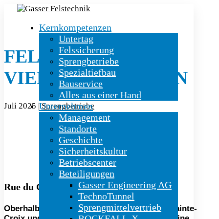
Kernkompetenzen
Untertag
Felssicherung
FELSABTRAG AUF
Sprengbetriebe
Spezialtiefbau
VIER ABSCHNITTEN
Bauservice
Alles aus einer Hand
Unternehmen
Juli 2025
|
Sprengbetriebe
Management
Standorte
Geschichte
Sicherheitskultur
Betriebscenter
Beteiligungen
Gasser Engineering AG
Rue du Castel, Sainte-Croix (VD)
TechnoTunnel
Sprengmittelvertrieb
Oberhalb des Neuenburgersees, zwischen Sainte-
ROCKFALL-X
Croix und Vuiteboeuf, sind die Arbeiten für eine