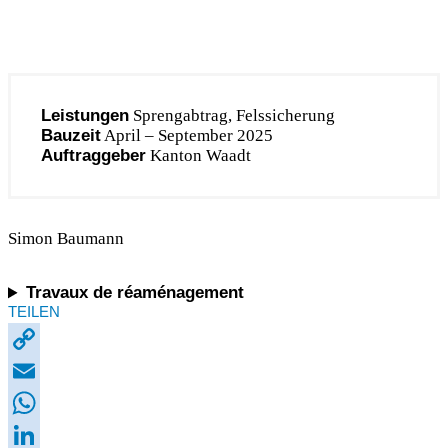
Leistungen
Sprengabtrag, Felssicherung
Bauzeit
April – September 2025
Auftraggeber
Kanton Waadt
Simon Baumann
Travaux de réaménagement
TEILEN
Copy
Link
Email
WhatsApp