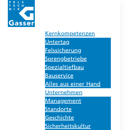
Kernkompetenzen
Untertag
Felssicherung
Sprengbetriebe
Spezialtiefbau
Bauservice
Alles aus einer Hand
Unternehmen
Management
Standorte
Geschichte
Sicherheitskultur