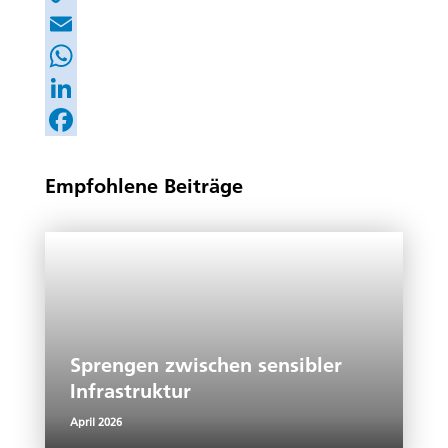
Copy
Link
Email
WhatsApp
LinkedIn
Facebook
Empfohlene Beiträge
Sprengen zwischen sensibler
Infrastruktur
April 2026