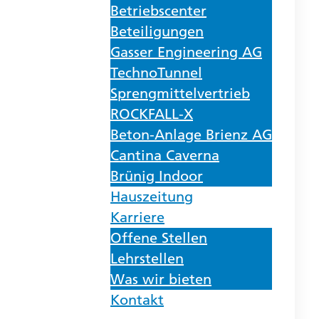
Betriebscenter
Beteiligungen
Gasser Engineering AG
TechnoTunnel
Sprengmittelvertrieb
ROCKFALL-X
Beton-Anlage Brienz AG
Cantina Caverna
Brünig Indoor
Hauszeitung
Karriere
Offene Stellen
Lehrstellen
Was wir bieten
Kontakt