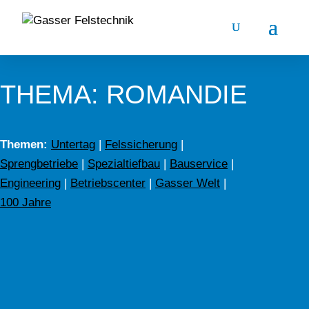
THEMA: ROMANDIE
Themen:
Untertag
|
Felssicherung
|
Sprengbetriebe
|
Spezialtiefbau
|
Bauservice
|
Engineering
|
Betriebscenter
|
Gasser Welt
|
100 Jahre