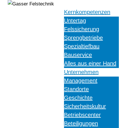
Kernkompetenzen
Untertag
Felssicherung
Sprengbetriebe
Spezialtiefbau
Bauservice
Alles aus einer Hand
Unternehmen
Management
Standorte
Geschichte
Sicherheitskultur
Betriebscenter
Beteiligungen