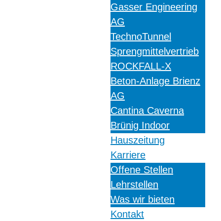
Gasser Engineering
AG
TechnoTunnel
Sprengmittelvertrieb
ROCKFALL-X
Beton-Anlage Brienz
AG
Cantina Caverna
Brünig Indoor
Hauszeitung
Karriere
Offene Stellen
Lehrstellen
Was wir bieten
Kontakt