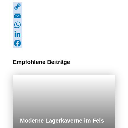
Copy
Link
Email
WhatsApp
LinkedIn
Facebook
Empfohlene Beiträge
Moderne Lagerkaverne im Fels