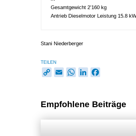
Gesamtgewicht 2’160 kg
Antrieb Dieselmotor Leistung 15.8 k
Stani Niederberger
TEILEN
C
E
W
Li
F
o
m
h
n
a
p
ail
at
k
c
y
s
e
e
Empfohlene Beiträge
Li
A
dI
b
n
p
n
o
k
p
o