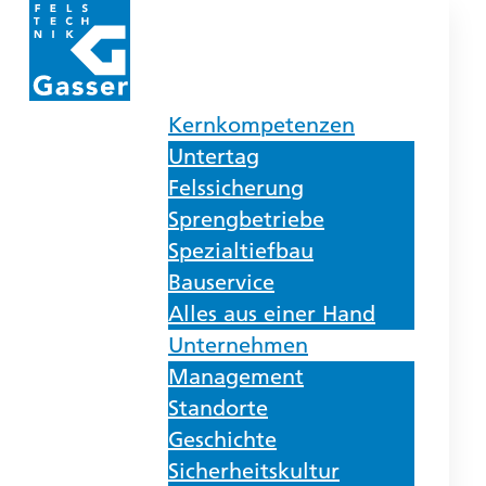
Kernkompetenzen
Untertag
Felssicherung
Sprengbetriebe
Spezialtiefbau
Bauservice
Alles aus einer Hand
Unternehmen
Management
Standorte
Geschichte
Sicherheitskultur