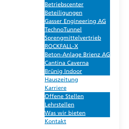
Betriebscenter
Beteiligungen
Gasser Engineering AG
TechnoTunnel
Sprengmittelvertrieb
ROCKFALL-X
Beton-Anlage Brienz AG
Cantina Caverna
Brünig Indoor
Hauszeitung
Karriere
Offene Stellen
Lehrstellen
Was wir bieten
Kontakt