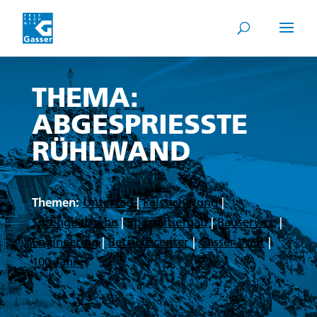
THEMA:
ABGESPRIESSTE
RÜHLWAND
Themen:
Untertag
|
Felssicherung
|
Sprengbetriebe
|
Spezialtiefbau
|
Bauservice
|
Engineering
|
Betriebscenter
|
Gasser Welt
|
100 Jahre