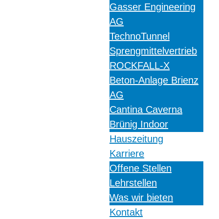
Gasser Engineering
AG
TechnoTunnel
Sprengmittelvertrieb
ROCKFALL-X
Beton-Anlage Brienz
AG
Cantina Caverna
Brünig Indoor
Hauszeitung
Karriere
Offene Stellen
Lehrstellen
Was wir bieten
Kontakt