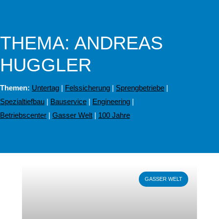
THEMA: ANDREAS
HUGGLER
Themen:
Untertag
|
Felssicherung
|
Sprengbetriebe
|
Spezialtiefbau
|
Bauservice
|
Engineering
|
Betriebscenter
|
Gasser Welt
|
100 Jahre
Weiterlesen
GASSER WELT