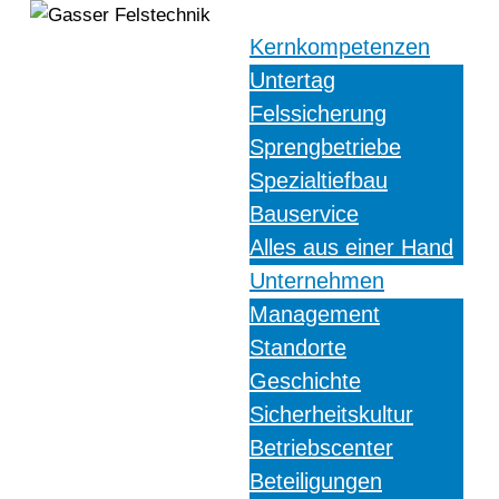
Kernkompetenzen
Untertag
Felssicherung
Sprengbetriebe
Spezialtiefbau
Bauservice
Alles aus einer Hand
Unternehmen
Management
Standorte
Geschichte
Sicherheitskultur
Betriebscenter
Beteiligungen