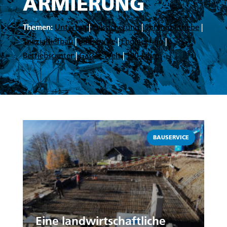
ARMIERUNG
Themen:
Untertag
|
Felssicherung
|
Sprengbetriebe
|
Spezialtiefbau
|
Bauservice
|
Engineering
|
Betriebscenter
|
Gasser Welt
|
100 Jahre
Weiterlesen
BAUSERVICE
Eine landwirtschaftliche