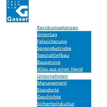
Kernkompetenzen
Untertag
Felssicherung
Sprengbetriebe
Spezialtiefbau
Bauservice
Alles aus einer Hand
Unternehmen
Management
Standorte
Geschichte
Sicherheitskultur