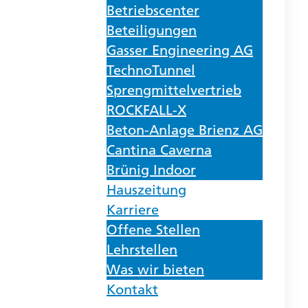
Betriebscenter
Beteiligungen
Gasser Engineering AG
TechnoTunnel
Sprengmittelvertrieb
ROCKFALL-X
Beton-Anlage Brienz AG
Cantina Caverna
Brünig Indoor
Hauszeitung
Karriere
Offene Stellen
Lehrstellen
Was wir bieten
Kontakt