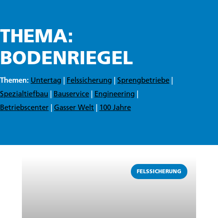
THEMA:
BODENRIEGEL
Themen:
Untertag
|
Felssicherung
|
Sprengbetriebe
|
Spezialtiefbau
|
Bauservice
|
Engineering
|
Betriebscenter
|
Gasser Welt
|
100 Jahre
Weiterlesen
FELSSICHERUNG