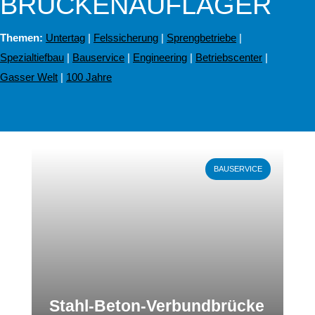
BRÜCKENAUFLAGER
Themen:
Untertag
|
Felssicherung
|
Sprengbetriebe
|
Spezialtiefbau
|
Bauservice
|
Engineering
|
Betriebscenter
|
Gasser Welt
|
100 Jahre
Weiterlesen
BAUSERVICE
Stahl-Beton-Verbundbrücke