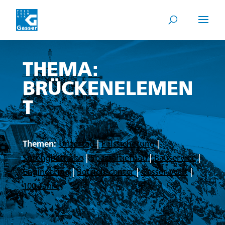
THEMA:
BRÜCKENELEMEN
T
Themen:
Untertag
|
Felssicherung
|
Sprengbetriebe
|
Spezialtiefbau
|
Bauservice
|
Engineering
|
Betriebscenter
|
Gasser Welt
|
100 Jahre