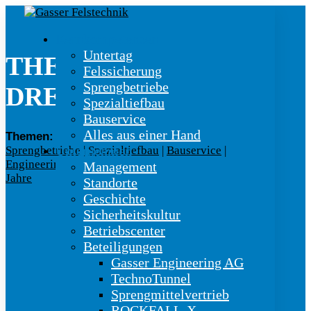
Kernkompetenzen
Untertag
THEMA:
Felssicherung
Sprengbetriebe
DREIECKSTÜTZE
Spezialtiefbau
Bauservice
Alles aus einer Hand
Themen:
Untertag
|
Felssicherung
|
Unternehmen
Sprengbetriebe
|
Spezialtiefbau
|
Bauservice
|
Engineering
|
Betriebscenter
|
Gasser Welt
|
100
Management
Jahre
Standorte
Geschichte
Sicherheitskultur
Betriebscenter
Beteiligungen
Gasser Engineering AG
TechnoTunnel
Sprengmittelvertrieb
ROCKFALL-X