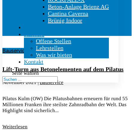
Beton-Anlage Brienz AG
Cantina Caverna
Brünig Indoor
Hauszeitung
Karriere
Offene Stellen
Lehrstellen
Bauservice
Was wir bieten
Kontakt
Lift-Turm aus Betonelementen auf dem Pilatus
Seite wählen
November 2021
|
Bauservice
Pilatus Kulm (OW) Die Pilatusbahnen erneuern für rund 55
Millionen Franken ihre steilste Zahnradbahn der Welt. Das
Highlight sind sicherlich...
Weiterlesen