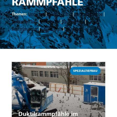
RAMMPFÄHLE
Themen:
Untertag
|
Felssicherung
|
Sprengbetriebe
|
Spezialtiefbau
|
Bauservice
|
Engineering
|
Betriebscenter
|
Gasser Welt
|
100 Jahre
Weiterlesen
SPEZIALTIEFBAU
Duktilrammpfähle im