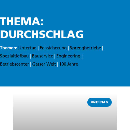
THEMA:
DURCHSCHLAG
Themen:
Untertag
|
Felssicherung
|
Sprengbetriebe
|
Spezialtiefbau
|
Bauservice
|
Engineering
|
Betriebscenter
|
Gasser Welt
|
100 Jahre
Weiterlesen
UNTERTAG