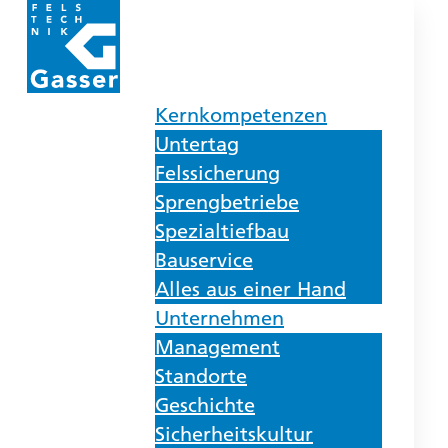
Kernkompetenzen
Untertag
Felssicherung
Sprengbetriebe
Spezialtiefbau
Bauservice
Alles aus einer Hand
Unternehmen
Management
Standorte
Geschichte
Sicherheitskultur