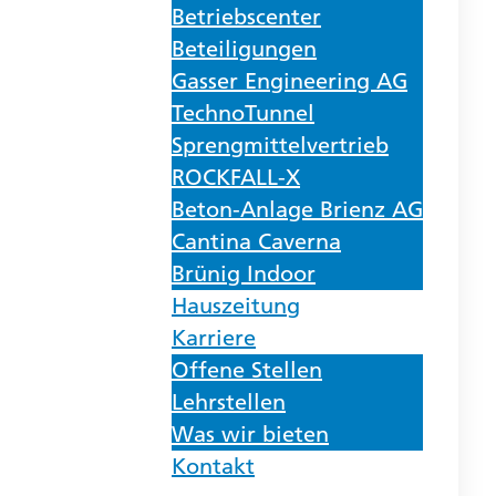
Betriebscenter
Beteiligungen
Gasser Engineering AG
TechnoTunnel
Sprengmittelvertrieb
ROCKFALL-X
Beton-Anlage Brienz AG
Cantina Caverna
Brünig Indoor
Hauszeitung
Karriere
Offene Stellen
Lehrstellen
Was wir bieten
Kontakt