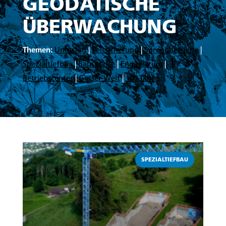
GEODÄTISCHE
ÜBERWACHUNG
Themen:
Untertag
|
Felssicherung
|
Sprengbetriebe
|
Spezialtiefbau
|
Bauservice
|
Engineering
|
Betriebscenter
|
Gasser Welt
|
100 Jahre
Weiterlesen
SPEZIALTIEFBAU