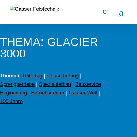
THEMA: GLACIER
3000
Themen:
Untertag
|
Felssicherung
|
Sprengbetriebe
|
Spezialtiefbau
|
Bauservice
|
Engineering
|
Betriebscenter
|
Gasser Welt
|
100 Jahre