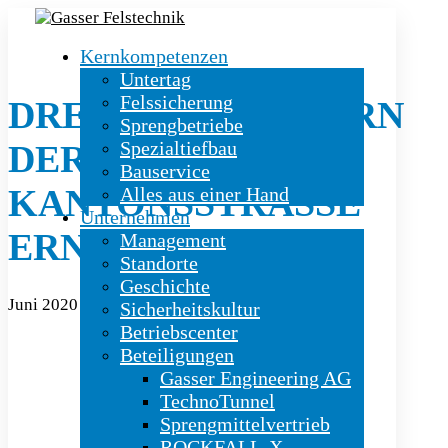
Kernkompetenzen
Untertag
Felssicherung
DREI STÜTZMAUERN
Sprengbetriebe
Spezialtiefbau
DER
Bauservice
KANTONSSTRASSE
Alles aus einer Hand
Unternehmen
ERNEUERT
Management
Standorte
Geschichte
Juni 2020
|
Bauservice
Sicherheitskultur
Betriebscenter
Beteiligungen
Gasser Engineering AG
TechnoTunnel
Sprengmittelvertrieb
ROCKFALL-X