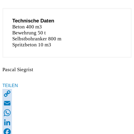
Technische Daten
Beton 400 m3
Bewehrung 50 t
Selbstbohranker 800 m
Spritzbeton 10 m3
Pascal Siegrist
TEILEN
Copy
Link
Email
WhatsApp
LinkedIn