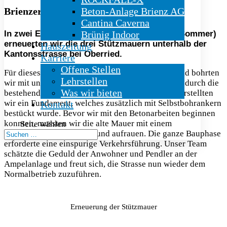
Brienzerseestrasse, Oberried (BE)
Beton-Anlage Brienz AG
Cantina Caverna
In zwei Etappen (letzten Herbst und diesen Sommer)
Brünig Indoor
erneuerten wir die drei Stützmauern unterhalb der
Hauszeitung
Kantonsstrasse bei Oberried.
Karriere
Offene Stellen
Für dieses Sanierungsvorhaben im Berner Oberland bohrten
Lehrstellen
wir mit unseren Bohrbaggern die Selbstbohranker durch die
Was wir bieten
bestehende Stützmauer. Für die neue Stützmauer erstellten
wir ein Fundament, welches zusätzlich mit Selbstbohrankern
Kontakt
bestückt wurde. Bevor wir mit den Betonarbeiten beginnen
konnten, mussten wir die alte Mauer mit einem
Seite wählen
Hochdruckgerät reinigen und aufrauen. Die ganze Bauphase
erforderte eine einspurige Verkehrsführung. Unser Team
schätzte die Geduld der Anwohner und Pendler an der
Ampelanlage und freut sich, die Strasse nun wieder dem
Normalbetrieb zuzuführen.
Erneuerung der Stützmauer