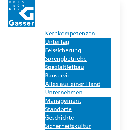
Kernkompetenzen
Untertag
Felssicherung
Sprengbetriebe
Spezialtiefbau
Bauservice
Alles aus einer Hand
Unternehmen
Management
Standorte
Geschichte
Sicherheitskultur