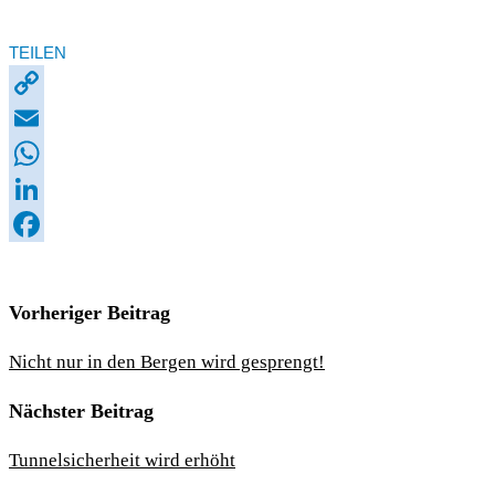
TEILEN
Copy
Link
Email
WhatsApp
LinkedIn
Facebook
Vorheriger Beitrag
Nicht nur in den Bergen wird gesprengt!
Nächster Beitrag
Tunnelsicherheit wird erhöht