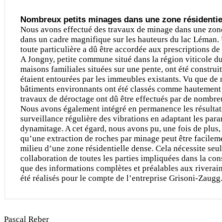
Nombreux petits minages dans une zone résidentie
Nous avons effectué des travaux de minage dans une zone
dans un cadre magnifique sur les hauteurs du lac Léman. 
toute particulière a dû être accordée aux prescriptions de
A Jongny, petite commune situé dans la région viticole du
maisons familiales situées sur une pente, ont été construit
étaient entourées par les immeubles existants. Vu que d
bâtiments environnants ont été classés comme hautement 
travaux de déroctage ont dû être effectués par de nombre
Nous avons également intégré en permanence les résultat
surveillance régulière des vibrations en adaptant les par
dynamitage. A cet égard, nous avons pu, une fois de plus
qu’une extraction de roches par minage peut être facileme
milieu d’une zone résidentielle dense. Cela nécessite se
collaboration de toutes les parties impliquées dans la cons
que des informations complètes et préalables aux riverain
été réalisés pour le compte de l’entreprise Grisoni-Zaugg
Pascal Reber