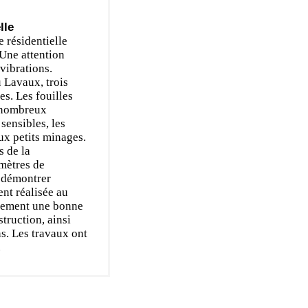
lle
 résidentielle
Une attention
 vibrations.
 Lavaux, trois
es. Les fouilles
e nombreux
sensibles, les
ux petits minages.
s de la
amètres de
, démontrer
nt réalisée au
ulement une bonne
truction, ainsi
s. Les travaux ont
.