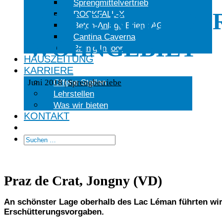
Sprengmittelvertrieb
VIELE KLEINS
ROCKFALL-X
Beton-Anlage Brienz AG
Cantina Caverna
WOHNGEBIET
Brünig Indoor
HAUSZEITUNG
KARRIERE
Offene Stellen
Juni 2018
|
Sprengbetriebe
Lehrstellen
Was wir bieten
KONTAKT
Praz de Crat, Jongny (VD)
An schönster Lage oberhalb des Lac Léman führten wi
Erschütterungsvorgaben.