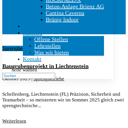
Beton-Anlage Brienz AG
Cantina Caverna
Brünig Indoor
Hauszeitung
Karriere
Offene Stellen
Lehrstellen
Sprengbetriebe
Was wir bieten
Kontakt
Baugrubenprojekt in Liechtenstein
Seite wählen
Oktober 2025
|
Sprengbetriebe
Schellenberg, Liechtenstein (FL) Präzision, Sicherheit und
Teamarbeit – so meisterten wir im Sommer 2025 gleich zwei
sprengtechnische...
Weiterlesen