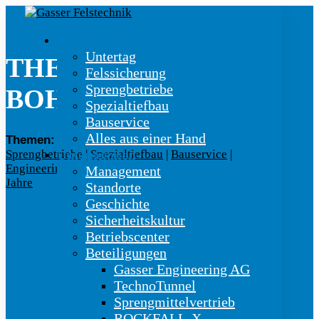
Kernkompetenzen
Untertag
THEMA:
Felssicherung
Sprengbetriebe
BOHRARBEITEN
Spezialtiefbau
Bauservice
Alles aus einer Hand
Themen:
Untertag
|
Felssicherung
|
Unternehmen
Sprengbetriebe
|
Spezialtiefbau
|
Bauservice
|
Engineering
|
Betriebscenter
|
Gasser Welt
|
100
Management
Jahre
Standorte
Geschichte
Sicherheitskultur
Betriebscenter
Beteiligungen
Gasser Engineering AG
TechnoTunnel
Sprengmittelvertrieb
ROCKFALL-X