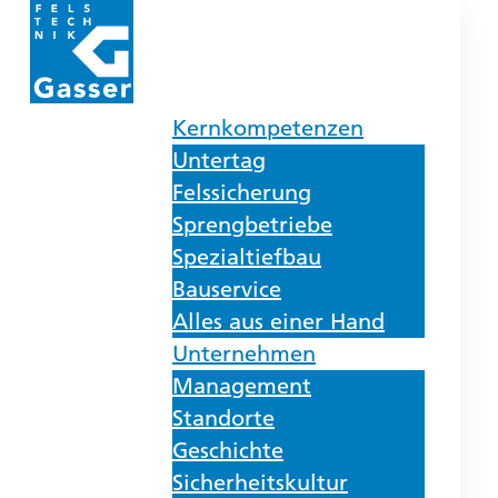
Kernkompetenzen
Untertag
Felssicherung
Sprengbetriebe
Spezialtiefbau
Bauservice
Alles aus einer Hand
Unternehmen
Management
Standorte
Geschichte
Sicherheitskultur