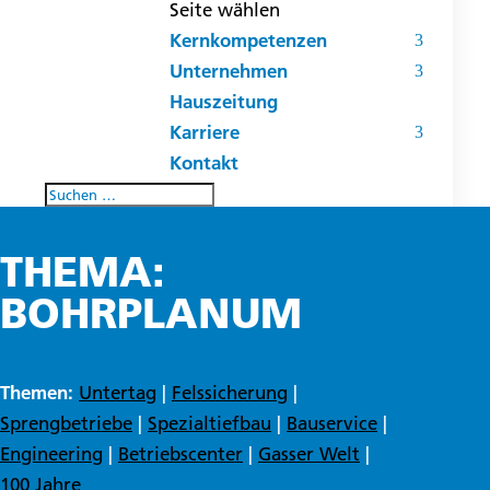
Seite wählen
Kernkompetenzen
Unternehmen
Hauszeitung
Karriere
Kontakt
THEMA:
BOHRPLANUM
Themen:
Untertag
|
Felssicherung
|
Sprengbetriebe
|
Spezialtiefbau
|
Bauservice
|
Engineering
|
Betriebscenter
|
Gasser Welt
|
100 Jahre