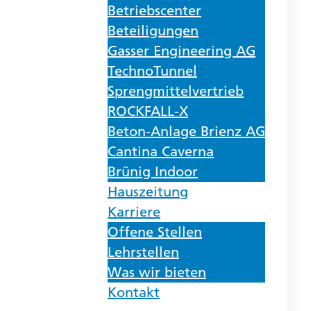
Betriebscenter
Beteiligungen
Gasser Engineering AG
TechnoTunnel
Sprengmittelvertrieb
ROCKFALL-X
Beton-Anlage Brienz AG
Cantina Caverna
Brünig Indoor
Hauszeitung
Karriere
Offene Stellen
Lehrstellen
Was wir bieten
Kontakt