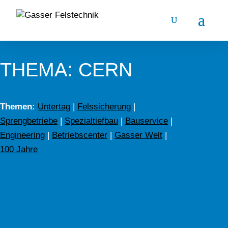
THEMA: CERN
Themen:
Untertag
|
Felssicherung
|
Sprengbetriebe
|
Spezialtiefbau
|
Bauservice
|
Engineering
|
Betriebscenter
|
Gasser Welt
|
100 Jahre